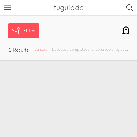
tuguiade
Filter
Cancelar
Búsqueda completada. Encontrado 1 registro.
1
Results